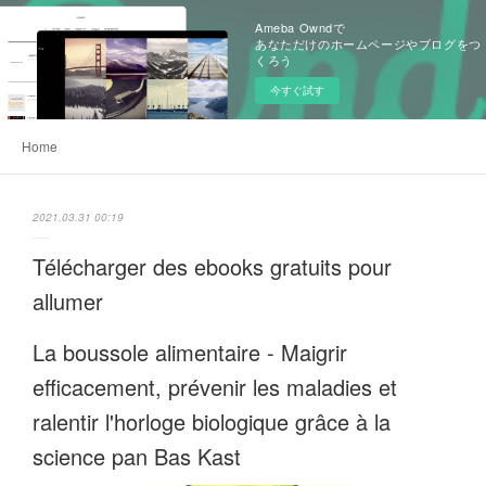
Ameba Owndで
あなただけのホームページやブログをつ
くろう
今すぐ試す
Home
2021.03.31 00:19
Télécharger des ebooks gratuits pour
allumer
La boussole alimentaire - Maigrir
efficacement, prévenir les maladies et
ralentir l'horloge biologique grâce à la
science pan Bas Kast