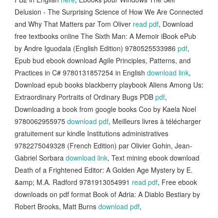
Delusion - The Surprising Science of How We Are Connected
and Why That Matters par Tom Oliver
read pdf
, Download
free textbooks online The Sixth Man: A Memoir iBook ePub
by Andre Iguodala (English Edition) 9780525533986
pdf
,
Epub bud ebook download Agile Principles, Patterns, and
Practices in C# 9780131857254 in English
download link
,
Download epub books blackberry playbook Aliens Among Us:
Extraordinary Portraits of Ordinary Bugs PDB
pdf
,
Downloading a book from google books Coo by Kaela Noel
9780062955975
download pdf
, Meilleurs livres à télécharger
gratuitement sur kindle Institutions administratives
9782275049328 (French Edition) par Olivier Gohin, Jean-
Gabriel Sorbara
download link
, Text mining ebook download
Death of a Frightened Editor: A Golden Age Mystery by E.
&amp; M.A. Radford 9781913054991
read pdf
, Free ebook
downloads on pdf format Book of Adria: A Diablo Bestiary by
Robert Brooks, Matt Burns
download pdf
,